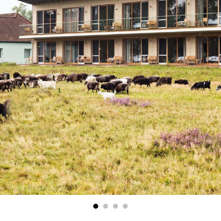
1
2
3
4