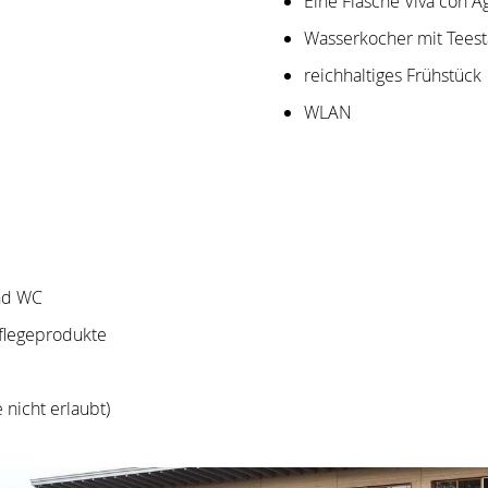
Eine Flasche Viva con 
Wasserkocher mit Teest
reichhaltiges Frühstück
WLAN
nd WC
flegeprodukte
 nicht erlaubt)