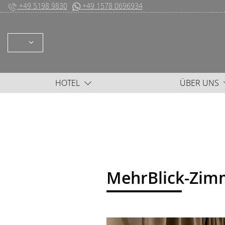
+49 5198 9830
+49 1578 0696934
WÄHLEN: DEUTSCH ENGLISH
HOTEL
ÜBER UNS
MehrBlick-Zim