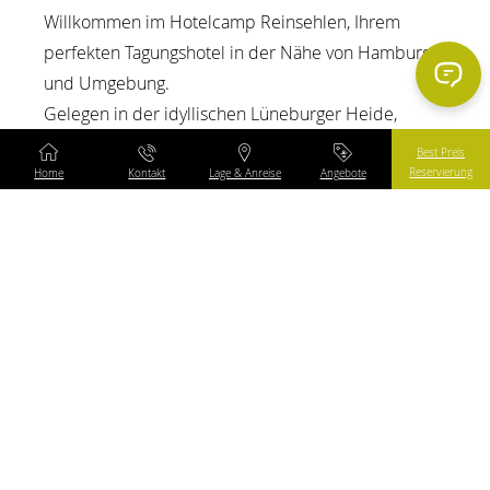
Willkommen im Hotelcamp Reinsehlen, Ihrem
perfekten Tagungshotel in der Nähe von Hamburg
und Umgebung.
Gelegen in der idyllischen Lüneburger Heide,
bietet unser Hotel eine einzigartige Kombination
Best Preis
aus Ruhe, Natur und erstklassigen
Reservierung
Home
Kontakt
Lage & Anreise
Angebote
Tagungsräumlichkeiten. Hier können Sie ungestört
arbeiten, kreativ sein und sich von der einmaligen
Landschaft inspirieren lassen.
Content Blocks