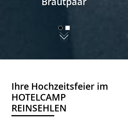
Brautpaar
Brautpaar
01
02
Ihre Hochzeitsfeier im
HOTELCAMP
REINSEHLEN