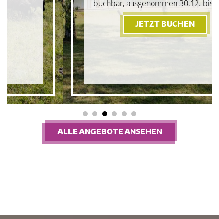
buchbar, ausgenommen 30.12. bis 01.01.
JETZT BUCHEN
- AUSZEIT
1
2
3
4
5
6
ALLE ANGEBOTE ANSEHEN