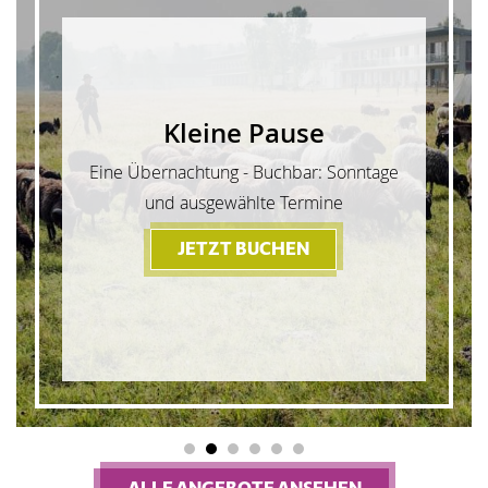
Kleine Pause
Eine Übernachtung - Buchbar: Sonntage
und ausgewählte Termine
JETZT BUCHEN
- KLEINE PAUSE
1
2
3
4
5
6