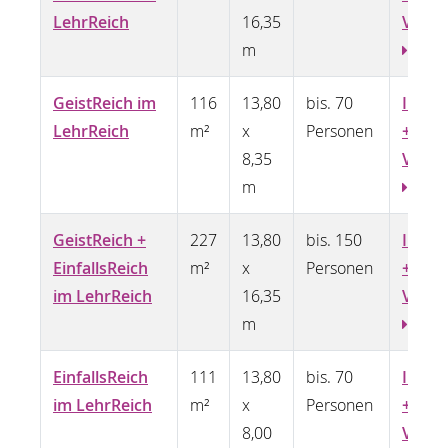
LehrReich
16,35
Vide
m
GeistReich im
116
13,80
bis. 70
Infos
LehrReich
m²
x
Personen
+
8,35
Video
m
GeistReich +
227
13,80
bis. 150
Infos
EinfallsReich
m²
x
Personen
+
im LehrReich
16,35
Vide
m
EinfallsReich
111
13,80
bis. 70
Infos
im LehrReich
m²
x
Personen
+
8,00
Video