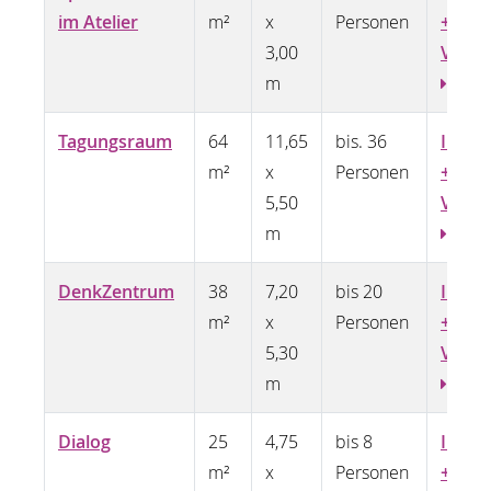
im Atelier
m²
x
Personen
+
3,00
Video
m
Tagungsraum
64
11,65
bis. 36
Infos
m²
x
Personen
+
5,50
Video
m
DenkZentrum
38
7,20
bis 20
Infos
m²
x
Personen
+
5,30
Vide
m
Dialog
25
4,75
bis 8
Infos
m²
x
Personen
+