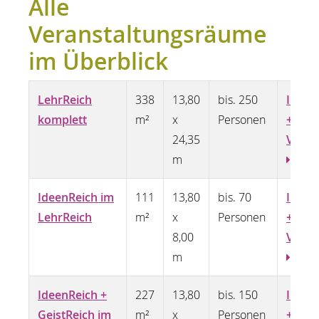
Alle
Veranstaltungsräume
im Überblick
LehrReich
338
13,80
bis. 250
Infos
komplett
m²
x
Personen
+
24,35
Vide
m
IdeenReich im
111
13,80
bis. 70
Infos
LehrReich
m²
x
Personen
+
8,00
Vide
m
IdeenReich +
227
13,80
bis. 150
Infos
GeistReich im
m²
x
Personen
+