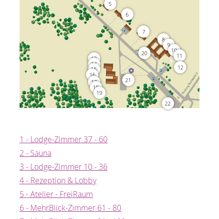
5
6
7
8
9
10
20
11
13
14
12
15
16
21
17
18
19
22
1 - Lodge-Zimmer 37 - 60
2 - Sauna
3 - Lodge-Zimmer 10 - 36
4 - Rezeption & Lobby
5 - Atelier - FreiRaum
6 - MehrBlick-Zimmer 61 - 80