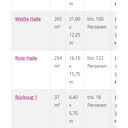
m
Weiße Halle
265
21,60
bis. 160
Infos
m²
x
Personen
+
12,25
Video
m
Rote Halle
254
16,10
bis. 122
Infos
m²
x
Personen
+
15,75
Video
m
Rückzug 1
37
6,40
bis. 18
Infos
m²
x
Personen
+
5,75
Video
m