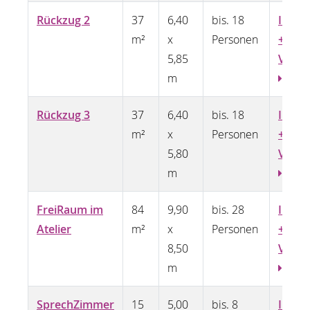
Rückzug 2
37
6,40
bis. 18
Infos
m²
x
Personen
+
5,85
Video
m
Rückzug 3
37
6,40
bis. 18
Infos
m²
x
Personen
+
5,80
Vide
m
FreiRaum im
84
9,90
bis. 28
Infos
Atelier
m²
x
Personen
+
8,50
Video
m
SprechZimmer
15
5,00
bis. 8
Infos