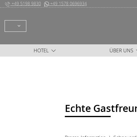
+49 5198 9830
+49 1578 0696934
WÄHLEN: DEUTSCH ENGLISH
HOTEL
ÜBER UNS
Echte Gastfreu