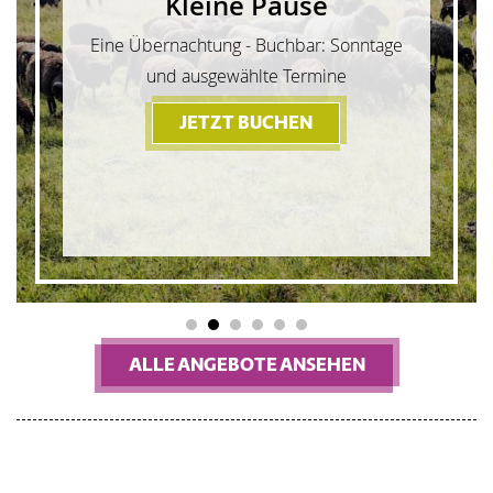
Auszeit
Drei Übernachtungen - Ganzjährig
buchbar, ausgenommen 30.12. bis 01.01.
JETZT BUCHEN
- AUSZEIT
1
2
3
4
5
6
ALLE ANGEBOTE ANSEHEN